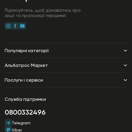
Підписуйтесь, щоб дізнаватись про
акції та пропозиції першими!
Популярні категорії
Будівельні матеріали
Альбатрос Маркет
Товари для дому
Про компанію
Послуги і сервіси
Столове приладдя
Співпраця
Техніка та електроніка
Доставка
Продавати на АльбатросМаркет
Побутова хімія
Служба підтримки
Оплата
Контакти
Краса та гігієна
Гарантія
0800332496
Акції
Зоотовари
Повернення
Telegram
Господарські товари
Договір публічної оферти
Viber