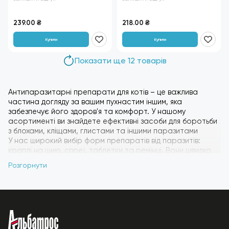
внутрішніх паразитів)
внутрішніх паразитів)
239.00
₴
218.00
₴
Купити
Купити
Показати ще 12 товарів
Антипаразитарні препарати для котів – це важлива
частина догляду за вашим пухнастим іншим, яка
забезпечує його здоров'я та комфорт. У нашому
асортименті ви знайдете ефективні засоби для боротьби
з блохами, кліщами, глистами та іншими паразитами
У нас широкий вибір форм препаратів від паразитів:
краплі на шию, спреї, таблетки та ремінці. Вони швидко
та ефективно усувають паразитів, запобігаючи
Розгорнути
повторному зараженню та покращуючи якість життя
вашого улюбленця. Регулярне використання
антипаразитарних препаратів допоможе захистити
вашого кота від небезпечних хвороб, які можуть бути
перенесені паразитами.