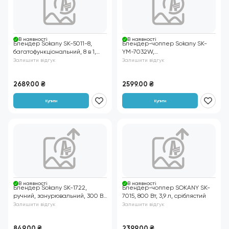
В нaявності
В нaявності
Блендер Sokany SK-5011-8,
Блендер-чоппер Sokany SK-
багатофункціональний, 8 в 1,
YM-7032W,
700 Вт, чорний
багатофункціональний, 800 Вт,
Залишити відгук
Залишити відгук
2 л
2689.00
₴
2599.00
₴
Купити
Купити
В нaявності
В нaявності
Блендер Sokany SK-1722,
Блендер-чоппер SOKANY SK-
ручний, занурювальний, 300 Вт,
7015, 800 Вт, 3,9 л, сріблястий
помаранчевий
Залишити відгук
Залишити відгук
849.00
₴
2399.00
₴