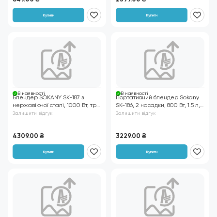
Купити
Купити
В нaявності
В нaявності
Блендер SOKANY SK-187 з
Портативний блендер Sokany
нержавіючої сталі, 1000 Вт, три
SK-186, 2 насадки, 800 Вт, 1.5 л,
чаші 0,5/1/1,5 л, сріблястий
сріблястий
Залишити відгук
Залишити відгук
4309.00
₴
3229.00
₴
Купити
Купити