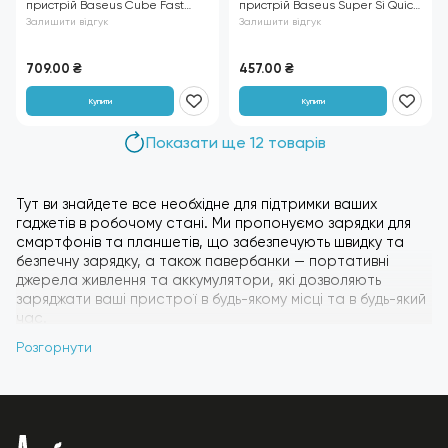
пристрій Baseus Cube Fast
пристрій Baseus Super Si Quick
Charger C+U 30W чорний
Charger 1C 20W EU Чорний
Залишити відгук
Залишити відгук
709.00
₴
457.00
₴
Купити
Купити
Показати ще 12 товарів
Тут ви знайдете все необхідне для підтримки ваших
гаджетів в робочому стані. Ми пропонуємо зарядки для
смартфонів та планшетів, що забезпечують швидку та
безпечну зарядку, а також павербанки — портативні
джерела живлення та аккумулятори, які дозволяють
заряджати ваші пристрої в будь-якому місці та в будь-який
час.
Наші зарядні пристрої підтримують найновіші стандарти
Розгорнути
швидкої зарядки, що дозволяє за короткий час відновити
енергію вашого пристрою. Павербанки різної ємності
дозволяють подовжити час роботи ваших гаджетів, будь-
то під час подорожей, на роботі або в умовах активного
використання. Всі пристрої відрізняються високою якістю