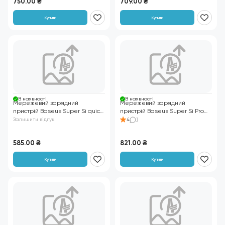
750.00
₴
709.00
₴
з
котами
Купити
Купити
В нaявності
В нaявності
Мережевий зарядний
Мережевий зарядний
пристрій Baseus Super Si quick
пристрій Baseus Super Si Pro
charger IC 30W EU білий
Quick Charger C+U 30W EU
Залишити відгук
4
1
білий
585.00
₴
821.00
₴
Купити
Купити