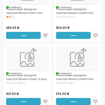
В нaявності
В нaявності
Мережевий зарядний
Мережевий зарядний
пристрій Baseus Palm Fast
пристрій Baseus GaN5 Fast
Charger 30W (Type-C+USB)
Charger (mini) 1C 30W білий
5
1
Залишити відгук
+кабель чорний
656.00
₴
806.00
₴
Купити
Купити
В нaявності
В нaявності
Мережевий зарядний
Мережевий зарядний
пристрій Baseus Super Si quick
пристрій Baseus GaN5 Fast
charger IC 30W чорний
Charger (mini) 1C 25W білий
Залишити відгук
Залишити відгук
821.00
₴
574.00
₴
Купити
Купити