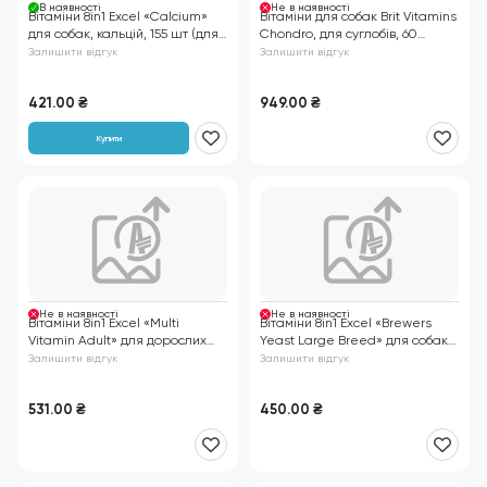
В нaявності
Не в нaявності
Вітаміни 8in1 Excel «Calcium»
Вітаміни для собак Brit Vitamins
для собак, кальцій, 155 шт (для
Chondro, для суглобів, 60
зубів та кісток)
таблеток
Залишити відгук
Залишити відгук
421.00
₴
949.00
₴
Купити
Не в нaявності
Не в нaявності
Вітаміни 8in1 Excel «Multi
Вітаміни 8in1 Excel «Brewers
Vitamin Adult» для дорослих
Yeast Large Breed» для собак
собак, 70 шт (мультивітамін)
великих порід, пивні дріжджі з
Залишити відгук
Залишити відгук
часником, 80 шт (для шкіри та
шерсті)
531.00
₴
450.00
₴