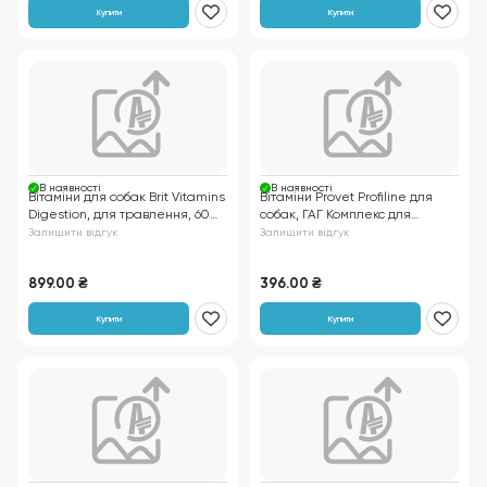
з
Купити
Купити
котами
В нaявності
В нaявності
Вітаміни для собак Brit Vitamins
Вітаміни Provet Profiline для
Digestion, для травлення, 60
собак, ГАГ Комплекс для
таблеток
суглобів та зв'язок, 100 таб.
Залишити відгук
Залишити відгук
899.00
₴
396.00
₴
Купити
Купити