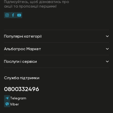
Підписуйтесь, щоб дізнаватись про
акції та пропозиції першими!
Популярні категорії
Будівельні матеріали
Альбатрос Маркет
Товари для дому
Про компанію
Послуги і сервіси
Столове приладдя
Співпраця
Техніка та електроніка
Доставка
Продавати на АльбатросМаркет
Побутова хімія
Служба підтримки
Оплата
Контакти
Краса та гігієна
Гарантія
0800332496
Акції
Зоотовари
Повернення
Telegram
Господарські товари
Договір публічної оферти
Viber
Політика конфіденційності