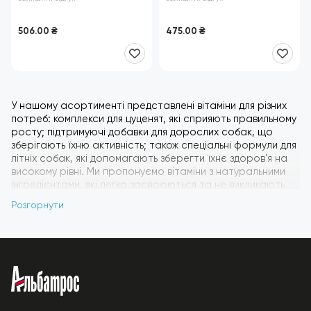
(мультивітамін)
506.00
₴
475.00
₴
У нашому асортименті представлені вітаміни для різних
потреб: комплекси для цуценят, які сприяють правильному
росту; підтримуючі добавки для дорослих собак, що
зберігають їхню активність; також спеціальні формули для
літніх собак, які допомагають зберегти їхнє здоров'я на
високому рівні. Ми пропонуємо вітаміни з натуральними
інгредієнтами, які легко засвоюються та не викликають
небажаних реакцій.
Розгорнути
Незалежно від віку, породи чи стану здоров'я вашої
собаки, ви зможете знайти відповідні вітаміни, які зроблять
його життя довгим, здоровим і радісним. Вибирайте тільки
найкраще для свого чотирилапого друга – подаруйте
йому турботу та увагу.