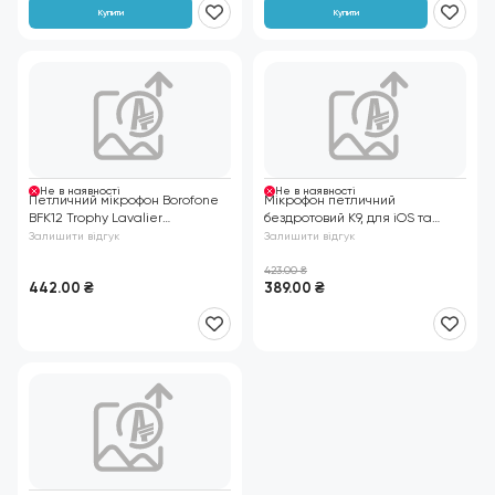
з
Купити
Купити
котами
Не в нaявності
Не в нaявності
Петличний мікрофон Borofone
Мікрофон петличний
BFK12 Trophy Lavalier
бездротовий K9, для iOS та
бездротовий 2.4G чорний
Android
Залишити відгук
Залишити відгук
423.00
₴
442.00
₴
389.00
₴