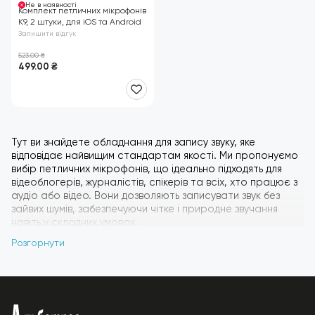
Не в нaявності
Комплект петличних мікрофонів
K9, 2 штуки, для iOS та Android
Залишити відгук
523.00
₴
499.00
₴
Тут ви знайдете обладнання для запису звуку, яке
відповідає найвищим стандартам якості. Ми пропонуємо
вибір петличних мікрофонів, що ідеально підходять для
відеоблогерів, журналістів, спікерів та всіх, хто працює з
аудіо або відео. Вони дозволяють записувати звук без
зайвих шумів, забезпечуючи чітке і природне звучання
навіть у складних умовах.
Петличні мікрофони зручні для носіння, даючи можливість
Розгорнути
вільно рухатись під час запису або виступу, а також
мають бездротові рішення для максимального комфорту.
Обирайте мікрофон, який відповідає вашим потребам, і
досягайте найкращої якості звуку для будь-якої ситуації!